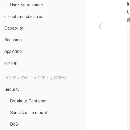
t
User Namespace
chroot and pivot_root
Capability
Seccomp
AppArmor
cgroup
コンテナのセキュリティと攻撃例
Security
Breakout Container
Sensitive file mount
DoS