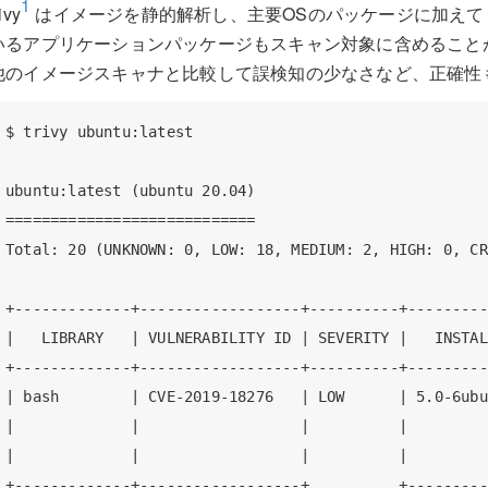
1
rivy
はイメージを静的解析し、主要OSのパッケージに加えて bun
いるアプリケーションパッケージもスキャン対象に含めること
他のイメージスキャナと比較して誤検知の少なさなど、正確性
$ trivy ubuntu:latest

ubuntu:latest (ubuntu 20.04)

============================

Total: 20 (UNKNOWN: 0, LOW: 18, MEDIUM: 2, HIGH: 0, CR
+-------------+------------------+----------+---------
|   LIBRARY   | VULNERABILITY ID | SEVERITY |   INSTAL
+-------------+------------------+----------+---------
| bash        | CVE-2019-18276   | LOW      | 5.0-6ubu
|             |                  |          |         
|             |                  |          |         
+-------------+------------------+          +---------