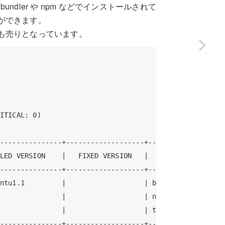
dler や npm などでインストールされて
ができます。
も売りとなっています。
ITICAL: 0)

---------------+-------------------+-------------------
LED VERSION    |   FIXED VERSION   |             TITLE 
---------------+-------------------+-------------------
ntu1.1         |                   | bash: when effecti
               |                   | not equal to its r
               |                   | the...            
---------------+-------------------+-------------------